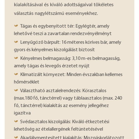
kialakításával és kiváló adottságaival tökéletes
választás nagylétszámú eseményekhez.
Tágas és egybenyitott tér: Egylégtér, amely
lehetővé teszi a zavartalan rendezvényélményt
Lenyűgöző bárpult: 16 méteres köríves bár, amely
gyors és kényelmes kiszolgálást biztosít
Kényelmes belmagasság: 3,10 m-es belmagasság,
amely tágas és levegős érzetet nyújt
Klimatizált környezet: Minden évszakban kellemes
hőmérséklet
Választható asztalelrendezés: Körasztalos
(max.180 fő, tánctérrel) vagy táblaasztalos (max. 240
fő, tánctérrel) kialakítás az esemény jellegéhez
igazítva
Svédasztalos kiszolgálás: Kiváló étkeztetési
lehetőség az ételallergének feltüntetésével
Akadálymentesített kialakítás: Mozgáskorlátozott