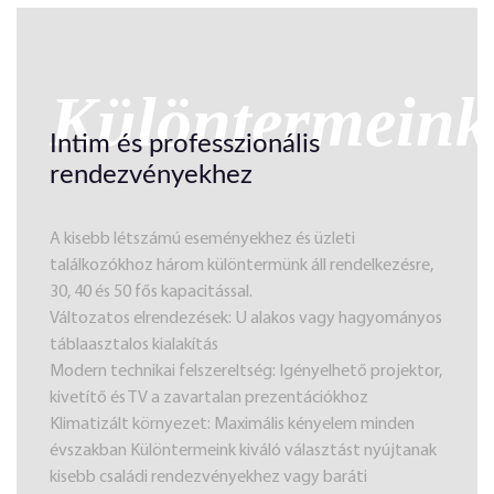
Különtermeink
Intim és professzionális
rendezvényekhez
A kisebb létszámú eseményekhez és üzleti
találkozókhoz három különtermünk áll rendelkezésre,
30, 40 és 50 fős kapacitással.
Változatos elrendezések: U alakos vagy hagyományos
táblaasztalos kialakítás
Modern technikai felszereltség: Igényelhető projektor,
kivetítő és TV a zavartalan prezentációkhoz
Klimatizált környezet: Maximális kényelem minden
évszakban Különtermeink kiváló választást nyújtanak
kisebb családi rendezvényekhez vagy baráti