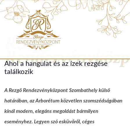
Rezgő
Rendezvényközp
Ahol a hangulat és az ízek rezgése
találkozik
A Rezgő Rendezvényközpont Szombathely külső
határában, az Arborétum közvetlen szomszédságában
kínál modern, elegáns megoldást bármilyen
eseményhez. Legyen szó esküvőről, céges