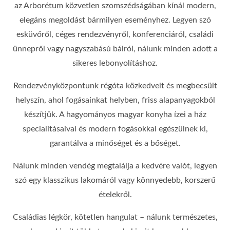
az Arborétum közvetlen szomszédságában kínál modern,
elegáns megoldást bármilyen eseményhez. Legyen szó
esküvőről, céges rendezvényről, konferenciáról, családi
ünnepről vagy nagyszabású bálról, nálunk minden adott a
sikeres lebonyolításhoz.
Rendezvényközpontunk régóta közkedvelt és megbecsült
helyszín, ahol fogásainkat helyben, friss alapanyagokból
készítjük. A hagyományos magyar konyha ízei a ház
specialitásaival és modern fogásokkal egészülnek ki,
garantálva a minőséget és a bőséget.
Nálunk minden vendég megtalálja a kedvére valót, legyen
szó egy klasszikus lakomáról vagy könnyedebb, korszerű
ételekről.
Családias légkör, kötetlen hangulat – nálunk természetes,