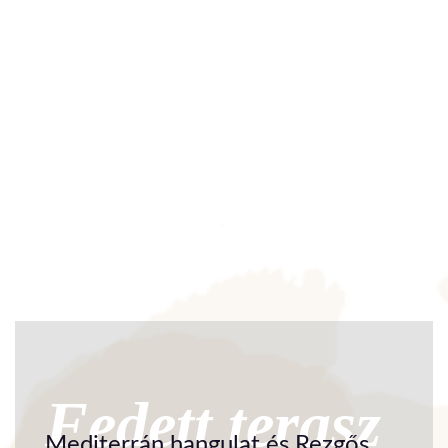
Fedett terasz
Mediterrán hangulat és Rezgős