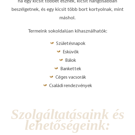
ha egy kicsit többet esznek, kicsit hangosabban
beszélgetnek, és egy kicsit több bort kortyolnak, mint
máshol.
Termeink sokoldalúan kihasználhatók:
Születésnapok
Esküvők
Bálok
Bankettek
Céges vacsorák
Családi rendezvények
Szolgáltatásaink és
lehetőségeink: