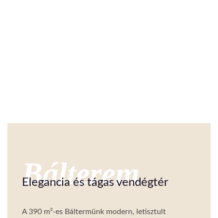
Bálterem
Elegancia és tágas vendégtér
A 390 m²-es Báltermünk modern, letisztult