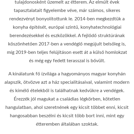
tulajdonosként üzemelt az étterem. Az elmúlt évek
tapasztalatait figyelembe véve, már számos, sikeres
rendezvényt bonyolítottunk le. 2014-ben megkezdtük a
konyha építését, európai szintű, konyhatechnológiai
berendezésekkel és eszközökkel. A fejlődő struktúrának
köszönhetően 2017-ben a vendéglő megújult belsőleg is,
míg 2019-ben teljes felújításon esett át a külső homlokzat
és még egy fedett terasszal is bővült.
A kínálatunk fő ízvilága a hagyományos magyar konyhán
alapszik, ötvözve azt a ház specialitásaival, valamint modern
és kímélő ételekből is találhatnak kedvükre a vendégek.
Érezzék jól magukat a családias légkörben, kötetlen
hangulatban, ahol szeretnének egy kicsit többet enni, kicsit
hangosabban beszélni és kicsit több bort inni, mint egy
étteremben általában szoktak.