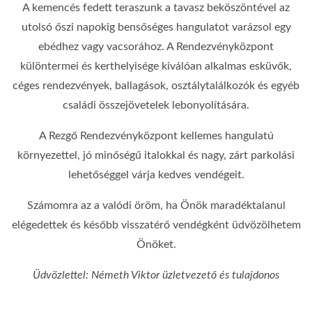
A kemencés fedett teraszunk a tavasz beköszöntével az
utolsó őszi napokig bensőséges hangulatot varázsol egy
ebédhez vagy vacsorához. A Rendezvényközpont
különtermei és kerthelyisége kiválóan alkalmas esküvők,
céges rendezvények, ballagások, osztálytalálkozók és egyéb
családi összejövetelek lebonyolítására.
A Rezgő Rendezvényközpont kellemes hangulatú
környezettel, jó minőségű italokkal és nagy, zárt parkolási
lehetőséggel várja kedves vendégeit.
Számomra az a valódi öröm, ha Önök maradéktalanul
elégedettek és később visszatérő vendégként üdvözölhetem
Önöket.
Üdvözlettel: Németh Viktor üzletvezető és tulajdonos