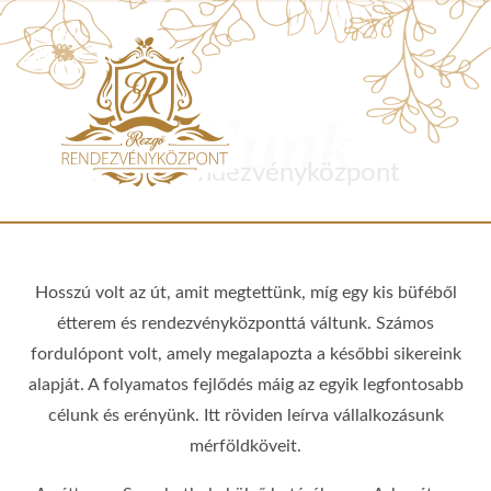
Rólunk
Rezgő Rendezvényközpont
Hosszú volt az út, amit megtettünk, míg egy kis büféből
étterem és rendezvényközponttá váltunk. Számos
fordulópont volt, amely megalapozta a későbbi sikereink
alapját. A folyamatos fejlődés máig az egyik legfontosabb
célunk és erényünk. Itt röviden leírva vállalkozásunk
mérföldköveit.