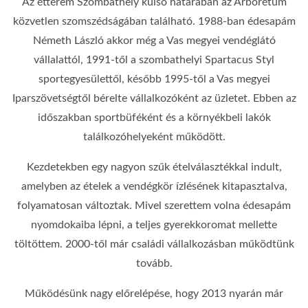
Az étterem Szombathely külső határában az Arborétum
közvetlen szomszédságában található. 1988-ban édesapám
Németh László akkor még a Vas megyei vendéglátó
vállalattól, 1991-től a szombathelyi Spartacus Styl
sportegyesülettől, később 1995-től a Vas megyei
Iparszövetségtől bérelte vállalkozóként az üzletet. Ebben az
időszakban sportbüféként és a környékbeli lakók
találkozóhelyeként működött.
Kezdetekben egy nagyon szűk ételválasztékkal indult,
amelyben az ételek a vendégkör ízlésének kitapasztalva,
folyamatosan változtak. Mivel szerettem volna édesapám
nyomdokaiba lépni, a teljes gyerekkoromat mellette
töltöttem. 2000-től már családi vállalkozásban működtünk
tovább.
Működésünk nagy előrelépése, hogy 2013 nyarán már